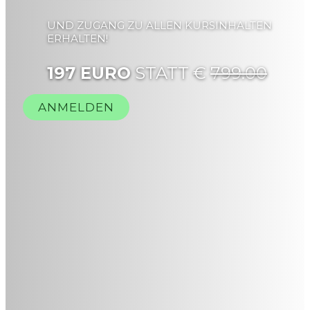
UND ZUGANG ZU ALLEN KURSINHALTEN
ERHALTEN!
197 EURO
STATT €
799.00
ANMELDEN